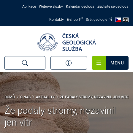
Přejít
Aplikace
Webové služby
Kalendář geologa
Zeptejte se geologa
k
hlavnímu
Kontakty
E-shop
Svět geologie
obsahu
MENU
DOMŮ
O NÁS
AKTUALITY
ŽE PADALY STROMY, NEZAVINIL JEN VÍTR
Že padaly stromy, nezavinil
jen vítr