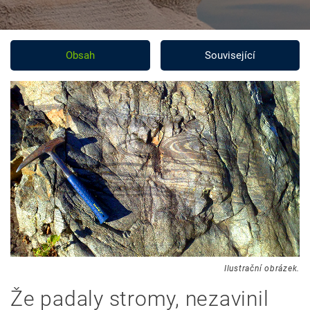
Obsah
Související
Ilustrační obrázek.
Že padaly stromy, nezavinil