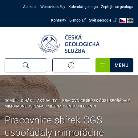
Přejít
Aplikace
Webové služby
Kalendář geologa
Zeptejte se geologa
k
hlavnímu
Kontakty
E-shop
Svět geologie
obsahu
MENU
DOMŮ
O NÁS
AKTUALITY
PRACOVNICE SBÍREK ČGS USPOŘÁDALY
MIMOŘÁDNĚ ÚSPĚŠNOU MEZINÁRODNÍ KONFERENCI
Pracovnice sbírek ČGS
uspořádaly mimořádně