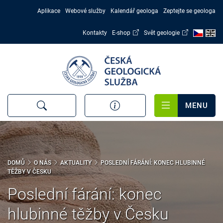
Přejít
Aplikace
Webové služby
Kalendář geologa
Zeptejte se geologa
k
hlavnímu
Kontakty
E-shop
Svět geologie
obsahu
MENU
DOMŮ
O NÁS
AKTUALITY
POSLEDNÍ FÁRÁNÍ: KONEC HLUBINNÉ
TĚŽBY V ČESKU
Poslední fárání: konec
hlubinné těžby v Česku