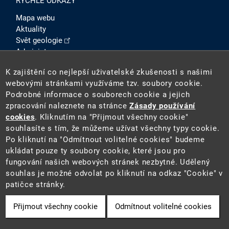
RYCHLÉ ODKAZY
Mapa webu
Aktuality
Svět geologie
Administrace
Intranet
K zajištění co nejlepší uživatelské zkušenosti s našimi
SOCIÁLNÍ SÍTĚ
webovými stránkami využíváme tzv. soubory cookie.
Podrobné informace o souborech cookie a jejich
zpracování naleznete na stránce
Zásady používání
cookies
. Kliknutím na "Přijmout všechny cookie"
souhlasíte s tím, že můžeme užívat všechny typy cookie.
Po kliknutí na "Odmítnout volitelné cookies" budeme
ukládat pouze ty soubory cookie, které jsou pro
fungování našich webových stránek nezbytné. Udělený
2026 ©
Česká geologická služba
(ČGS). ČGS je státní
souhlas je možné odvolat po kliknutí na odkaz "Cookie" v
příspěvkovou organizací pověřenou výkonem státní
patičce stránky.
geologické služby na území ČR.
Přijmout všechny cookie
Odmítnout volitelné cookies
Cookie