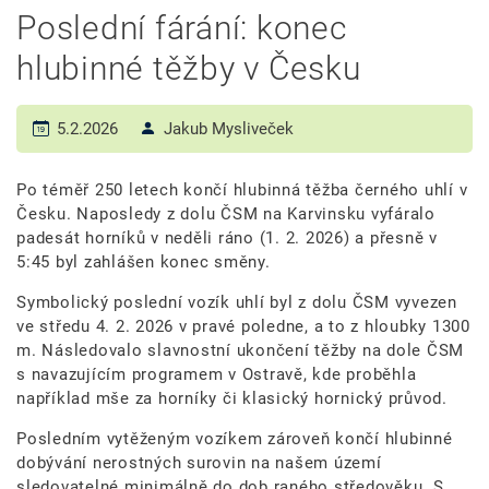
Poslední fárání: konec
hlubinné těžby v Česku
5.2.2026
Jakub Mysliveček
Po téměř 250 letech končí hlubinná těžba černého uhlí v
Česku. Naposledy z dolu ČSM na Karvinsku vyfáralo
padesát horníků v neděli ráno (1. 2. 2026) a přesně v
5:45 byl zahlášen konec směny.
Symbolický poslední vozík uhlí byl z dolu ČSM vyvezen
ve středu 4. 2. 2026 v pravé poledne, a to z hloubky 1300
m. Následovalo slavnostní ukončení těžby na dole ČSM
s navazujícím programem v Ostravě, kde proběhla
například mše za horníky či klasický hornický průvod.
Posledním vytěženým vozíkem zároveň končí hlubinné
dobývání nerostných surovin na našem území
sledovatelné minimálně do dob raného středověku. S