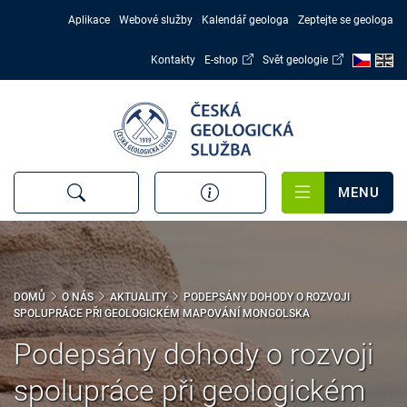
Přejít
Aplikace
Webové služby
Kalendář geologa
Zeptejte se geologa
k
hlavnímu
Kontakty
E-shop
Svět geologie
obsahu
MENU
DOMŮ
O NÁS
AKTUALITY
PODEPSÁNY DOHODY O ROZVOJI
SPOLUPRÁCE PŘI GEOLOGICKÉM MAPOVÁNÍ MONGOLSKA
Podepsány dohody o rozvoji
spolupráce při geologickém