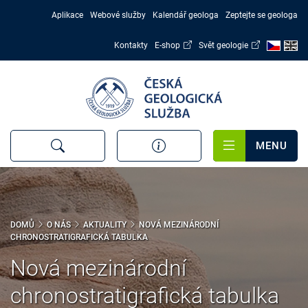
Přejít
Aplikace
Webové služby
Kalendář geologa
Zeptejte se geologa
k
hlavnímu
Kontakty
E-shop
Svět geologie
obsahu
MENU
DOMŮ
O NÁS
AKTUALITY
NOVÁ MEZINÁRODNÍ
CHRONOSTRATIGRAFICKÁ TABULKA
Nová mezinárodní
chronostratigrafická tabulka