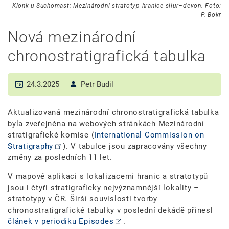
Klonk u Suchomast: Mezinárodní stratotyp hranice silur–devon. Foto:
P. Bokr
Nová mezinárodní
chronostratigrafická tabulka
24.3.2025
Petr Budil
Aktualizovaná mezinárodní chronostratigrafická tabulka
byla zveřejněna na webových stránkách Mezinárodní
stratigrafické komise (
International Commission on
Stratigraphy
). V tabulce jsou zapracovány všechny
změny za posledních 11 let.
V mapové aplikaci s lokalizacemi hranic a stratotypů
jsou i čtyři stratigraficky nejvýznamnější lokality –
stratotypy v ČR. Širší souvislosti tvorby
chronostratigrafické tabulky v poslední dekádě přinesl
článek v periodiku Episodes
.