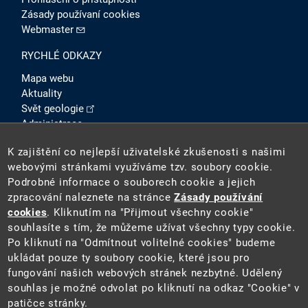
Zásady používaní cookies
Webmaster
RYCHLÉ ODKAZY
Mapa webu
Aktuality
Svět geologie
Administrace
Intranet
K zajištění co nejlepší uživatelské zkušenosti s našimi
SOCIÁLNÍ SÍTĚ
webovými stránkami využíváme tzv. soubory cookie.
Podrobné informace o souborech cookie a jejich
zpracování naleznete na stránce
Zásady používání
cookies
. Kliknutím na "Přijmout všechny cookie"
souhlasíte s tím, že můžeme užívat všechny typy cookie.
Po kliknutí na "Odmítnout volitelné cookies" budeme
ukládat pouze ty soubory cookie, které jsou pro
fungování našich webových stránek nezbytné. Udělený
2026 ©
Česká geologická služba
(ČGS). ČGS je státní
souhlas je možné odvolat po kliknutí na odkaz "Cookie" v
příspěvkovou organizací pověřenou výkonem státní
patičce stránky.
geologické služby na území ČR.