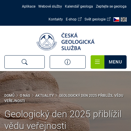
Přejít
Aplikace
Webové služby
Kalendář geologa
Zeptejte se geologa
k
hlavnímu
Kontakty
E-shop
Svět geologie
obsahu
MENU
DOMŮ
O NÁS
AKTUALITY
GEOLOGICKÝ DEN 2025 PŘIBLÍŽIL VĚDU
VEŘEJNOSTI
Geologický den 2025 přiblížil
vědu veřejnosti