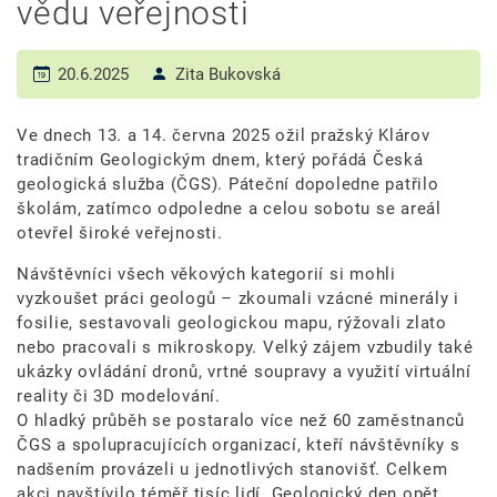
vědu veřejnosti
20.6.2025
Zita Bukovská
Ve dnech 13. a 14. června 2025 ožil pražský Klárov
tradičním Geologickým dnem, který pořádá Česká
geologická služba (ČGS). Páteční dopoledne patřilo
školám, zatímco odpoledne a celou sobotu se areál
otevřel široké veřejnosti.
Návštěvníci všech věkových kategorií si mohli
vyzkoušet práci geologů – zkoumali vzácné minerály i
fosilie, sestavovali geologickou mapu, rýžovali zlato
nebo pracovali s mikroskopy. Velký zájem vzbudily také
ukázky ovládání dronů, vrtné soupravy a využití virtuální
reality či 3D modelování.
O hladký průběh se postaralo více než 60 zaměstnanců
ČGS a spolupracujících organizací, kteří návštěvníky s
nadšením provázeli u jednotlivých stanovišť. Celkem
akci navštívilo téměř tisíc lidí. Geologický den opět