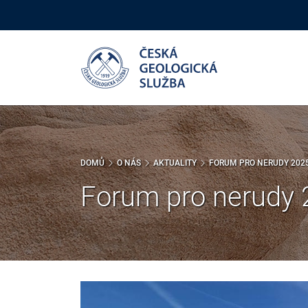
Přejít
k
hlavnímu
obsahu
DOMŮ
O NÁS
AKTUALITY
FORUM PRO NERUDY 202
Forum pro nerudy