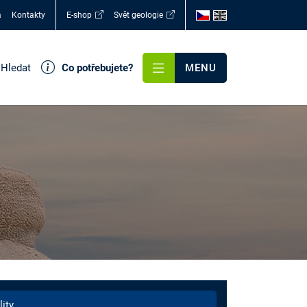
a
Kontakty
E-shop
Svět geologie
Hledat
Co potřebujete?
MENU
lity