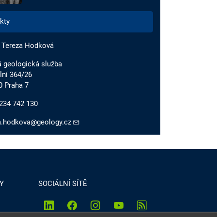
kty
 Tereza Hodková
 geologická služba
lní 364/26
0 Praha 7
234 742 130
a.hodkova@geology.cz
Y
SOCIÁLNÍ SÍTĚ