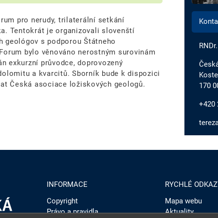
rum pro nerudy, trilaterální setkání
Konta
. Tentokrát je organizovali slovenští
ch geológov s podporou Štátneho
RNDr.
í Forum bylo věnováno nerostným surovinám
ván exkurzní průvodce, doprovozený
Česká
olomitu a kvarcitů. Sborník bude k dispozici
Koste
vat Česká asociace ložiskových geologů.
170 0
+420 
terez
INFORMACE
RYCHLÉ ODKAZ
Copyright
Mapa webu
Právo a pravidla
Aktuality