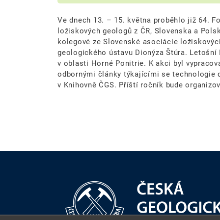
Ve dnech 13. – 15. května proběhlo již 64. Fo
ložiskových geologů z ČR, Slovenska a Polska
kolegové ze Slovenské asociácie ložiskový
geologického ústavu Dionýza Štúra. Letošn
v oblasti Horné Ponitrie. K akci byl vypraco
odbornými články týkajícími se technologie d
v Knihovně ČGS. Příští ročník bude organizo