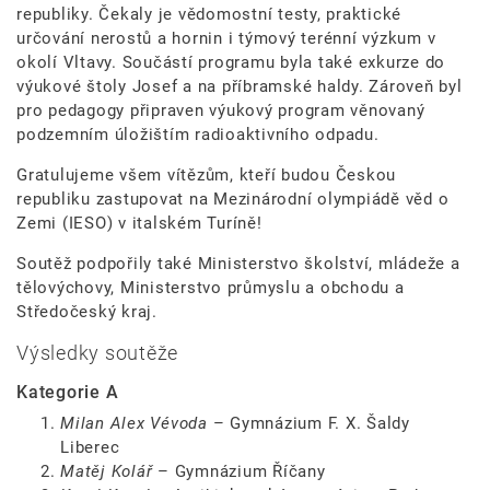
republiky. Čekaly je vědomostní testy, praktické
určování nerostů a hornin i týmový terénní výzkum v
okolí Vltavy. Součástí programu byla také exkurze do
výukové štoly Josef a na příbramské haldy. Zároveň byl
pro pedagogy připraven výukový program věnovaný
podzemním úložištím radioaktivního odpadu.
Gratulujeme všem vítězům, kteří budou Českou
republiku zastupovat na Mezinárodní olympiádě věd o
Zemi (IESO) v italském Turíně!
Soutěž podpořily také Ministerstvo školství, mládeže a
tělovýchovy, Ministerstvo průmyslu a obchodu a
Středočeský kraj.
Výsledky soutěže
Kategorie A
Milan Alex Vévoda
– Gymnázium F. X. Šaldy
Liberec
Matěj Kolář
– Gymnázium Říčany