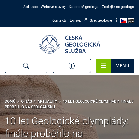
Přejít
Aplikace
Webové služby
Kalendář geologa
Zeptejte se geologa
k
hlavnímu
Kontakty
E-shop
Svět geologie
obsahu
MENU
DOMŮ
O NÁS
AKTUALITY
10 LET GEOLOGICKÉ OLYMPIÁDY: FINÁLE
PROBĚHLO NA SEDLČANSKU
10 let Geologické olympiády:
finále proběhlo na