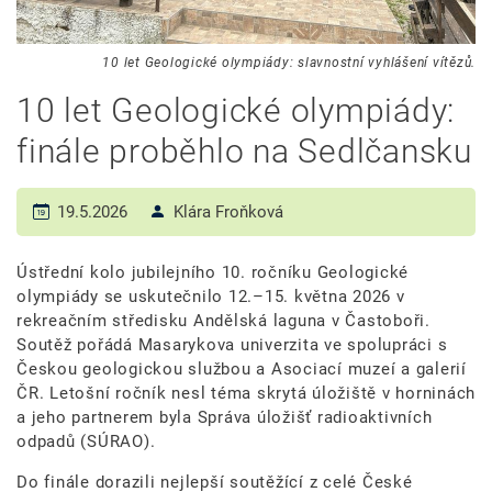
10 let Geologické olympiády: slavnostní vyhlášení vítězů.
10 let Geologické olympiády:
finále proběhlo na Sedlčansku
19.5.2026
Klára Froňková
Ústřední kolo jubilejního 10. ročníku Geologické
olympiády se uskutečnilo 12.–15. května 2026 v
rekreačním středisku Andělská laguna v Častoboři.
Soutěž pořádá Masarykova univerzita ve spolupráci s
Českou geologickou službou a Asociací muzeí a galerií
ČR. Letošní ročník nesl téma skrytá úložiště v horninách
a jeho partnerem byla Správa úložišť radioaktivních
odpadů (SÚRAO).
Do finále dorazili nejlepší soutěžící z celé České