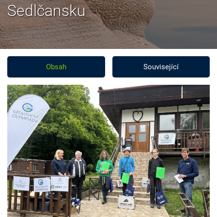
Sedlčansku
Obsah
Související